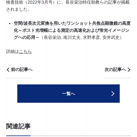
検査技術（2022年3月号）に、長谷栄治特任助教らの記事が掲載
されました。
空間/波長次元変換を用いたワンショット共焦点顕微鏡の高度
化～ポスト光増幅による測定の高速化および蛍光イメージン
グへの応用～
（長谷栄治, 南川丈夫, 水野孝彦, 安井武史）
詳細は
こちら
前の記事へ
次の記事へ
一覧へ
関連記事