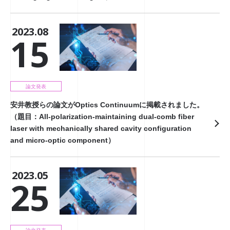
2023.08
15
論文発表
安井教授らの論文がOptics Continuumに掲載されました。
（題目：All-polarization-maintaining dual-comb fiber
laser with mechanically shared cavity configuration
and micro-optic component）
2023.05
25