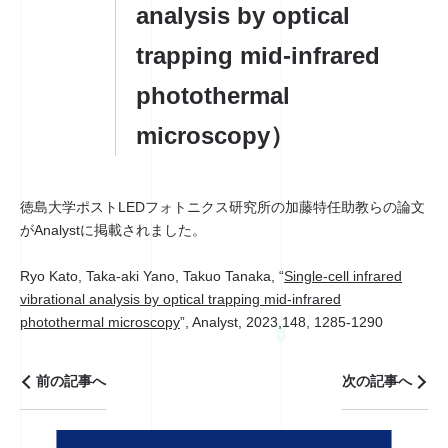
analysis by optical
trapping mid-infrared
photothermal
microscopy）
徳島大学ポストLEDフォトニクス研究所の加藤特任助教らの論文
がAnalystに掲載されました。
Ryo Kato, Taka-aki Yano, Takuo Tanaka, “
Single-cell infrared
vibrational analysis by optical trapping mid-infrared
photothermal microscopy
”, Analyst, 2023,148, 1285-1290
前の記事へ
次の記事へ