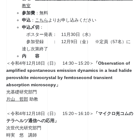
教室
参加費
：無料
申込
：
こちら
よりお申し込みください
申込〆切
：
ポスター発表： 11月30日（水）
参加登録 ： 12月9日（金） ※定員（57名）に
達し次第終了
内 容
＜令和4年12月18日（日） 14:30～15:20＞
「Observation of
amplified spontaneous emission dynamics in a lead halide
perovskite microcrystal by femtosecond transient
absorption microscopy」
光基礎研究部門
片山 哲郎
助教
＜令和4年12月18日（日） 15:20～16:10＞
「マイクロ光コムの
テラヘルツ通信への応用」
次世代光研究部門
時実 悠 講師