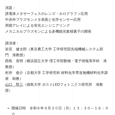
演題：
誘電体メタサーフェスのレンズ・ホログラフィ応用
中赤外プラズモンメタ表面と化学センサー応用
周期アレイによる蛍光エンジニアリング
メカニカルプラズモンによる多機能光集積素子の開発
講演者：
岩見 健太郎（東京農工大学 工学研究院先端機械システム部
門 准教授）
西島 喜明（横浜国立大学 理工学部数物・電子情報系学科 准
教授）
村井 俊介（京都大学 工学研究科 材料化学専攻無機材料化学講
座 助教）
山口 堅三
（徳島大学 ポストLEDフォトニクス研究所 准教
授）
開催日時 令和６年９月３０日（月）１３：３０～１６：０
０