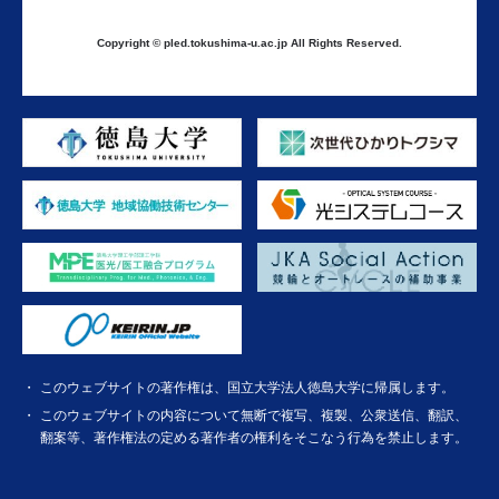
Copyright © pled.tokushima-u.ac.jp All Rights Reserved.
このウェブサイトの著作権は、国立大学法人徳島大学に帰属します。
このウェブサイトの内容について無断で複写、複製、公衆送信、翻訳、
翻案等、著作権法の定める著作者の権利をそこなう行為を禁止します。